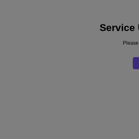
Service
Supporto
Servizi
Contattaci
Please 
Italia (Italiano)
Deutschland (Deutsch)
España (Español)
France (Français)
Italia (Italiano)
English
日本 (日本語)
대한민국(KR)
Latinoamérica (Español)
Brasil (Português)
台灣 (繁體中文)
United Kingdom (English)
Australia (English)
Asia Pacific (English)