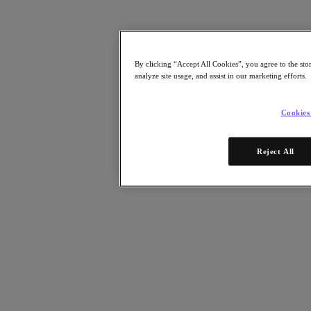
Risorse
Leggi
Whitepaper
By clicking “Accept All Cookies”, you agree to the sto
eBooks
analyze site usage, and assist in our marketing efforts.
Report degli analisti
Testimonianze dei clienti
Glossario
Cookies
Informative sulle soluzioni
Note tecniche
.NEXT Community – Blog
Reject All
Blog
Comunicati stampa
Guarda
Webinar on‑demand
Videos
Partecipa
Eventi e webinar
Formazione
Certificazioni
Collegati