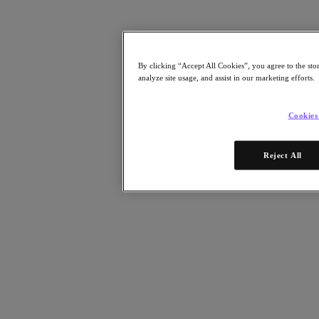
Risorse
Leggi
Whitepaper
By clicking “Accept All Cookies”, you agree to the sto
eBooks
analyze site usage, and assist in our marketing efforts.
Report degli analisti
Testimonianze dei clienti
Glossario
Cookies
Informative sulle soluzioni
Note tecniche
.NEXT Community – Blog
Reject All
Blog
Comunicati stampa
Guarda
Webinar on‑demand
Videos
Partecipa
Eventi e webinar
Formazione
Certificazioni
Collegati