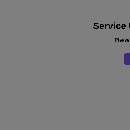
Service
Supporto
Servizi
Contattaci
Please 
Italia (Italiano)
Deutschland (Deutsch)
España (Español)
France (Français)
Italia (Italiano)
English
日本 (日本語)
대한민국(KR)
Latinoamérica (Español)
Brasil (Português)
台灣 (繁體中文)
United Kingdom (English)
Australia (English)
Asia Pacific (English)