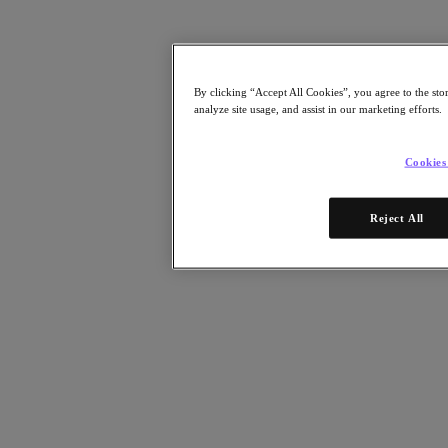
Risorse
Leggi
Whitepaper
By clicking “Accept All Cookies”, you agree to the sto
eBooks
analyze site usage, and assist in our marketing efforts.
Report degli analisti
Testimonianze dei clienti
Glossario
Cookies
Informative sulle soluzioni
Note tecniche
.NEXT Community – Blog
Reject All
Blog
Comunicati stampa
Guarda
Webinar on‑demand
Videos
Partecipa
Eventi e webinar
Formazione
Certificazioni
Collegati