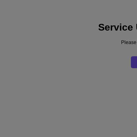
Service
Supporto
Servizi
Contattaci
Please 
Italia (Italiano)
Deutschland (Deutsch)
España (Español)
France (Français)
Italia (Italiano)
English
日本 (日本語)
대한민국(KR)
Latinoamérica (Español)
Brasil (Português)
台灣 (繁體中文)
United Kingdom (English)
Australia (English)
Asia Pacific (English)