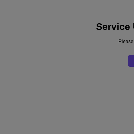
Service
Supporto
Servizi
Contattaci
Please 
Italia (Italiano)
Deutschland (Deutsch)
España (Español)
France (Français)
Italia (Italiano)
English
日本 (日本語)
대한민국(KR)
Latinoamérica (Español)
Brasil (Português)
台灣 (繁體中文)
United Kingdom (English)
Australia (English)
Asia Pacific (English)