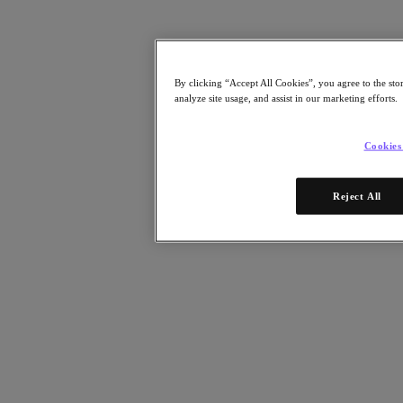
Risorse
Leggi
Whitepaper
By clicking “Accept All Cookies”, you agree to the sto
eBooks
analyze site usage, and assist in our marketing efforts.
Report degli analisti
Testimonianze dei clienti
Glossario
Cookies
Informative sulle soluzioni
Note tecniche
.NEXT Community – Blog
Reject All
Blog
Comunicati stampa
Guarda
Webinar on‑demand
Videos
Partecipa
Eventi e webinar
Formazione
Certificazioni
Collegati