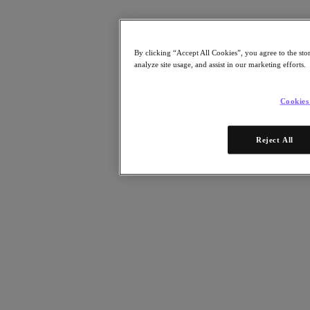
Risorse
Leggi
By clicking “Accept All Cookies”, you agree to the sto
Whitepaper
analyze site usage, and assist in our marketing efforts.
eBooks
Report degli analisti
Testimonianze dei clienti
Cookies
Glossario
Informative sulle soluzioni
Note tecniche
Reject All
.NEXT Community – Blog
Blog
Comunicati stampa
Guarda
Webinar on‑demand
Videos
Partecipa
Eventi e webinar
Formazione
Certificazioni
Collegati