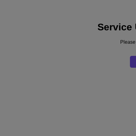
Service
Supporto
Servizi
Contattaci
Please 
Italia (Italiano)
Deutschland (Deutsch)
España (Español)
France (Français)
Italia (Italiano)
English
日本 (日本語)
대한민국(KR)
Latinoamérica (Español)
Brasil (Português)
台灣 (繁體中文)
United Kingdom (English)
Australia (English)
Asia Pacific (English)