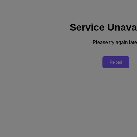
Service Unava
Supporto
Servizi
Contattaci
Please try again late
Italia (Italiano)
Deutschland (Deutsch)
Reload
España (Español)
France (Français)
Italia (Italiano)
English
日本 (日本語)
대한민국(KR)
Latinoamérica (Español)
Brasil (Português)
台灣 (繁體中文)
United Kingdom (English)
Australia (English)
Asia Pacific (English)