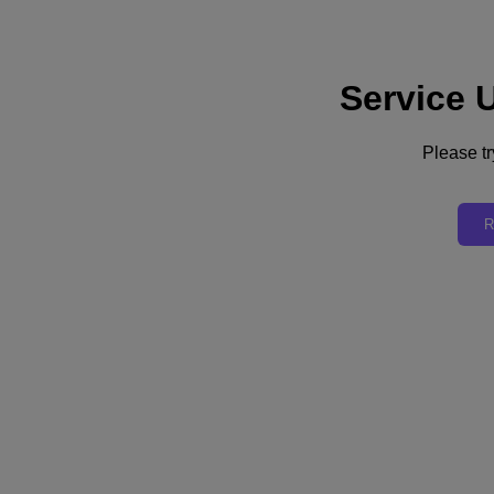
Service 
サポート
サービス
お問い合わせ
Please tr
日本 (日本語)
R
Deutschland (Deutsch)
España (Español)
France (Français)
Italia (Italiano)
English
日本 (日本語)
대한민국(KR)
Latinoamérica (Español)
Brasil (Português)
台灣 (繁體中文)
United Kingdom (English)
Australia (English)
Asia Pacific (English)