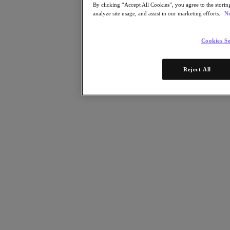
Kubernetes Platform (NKP)
By clicking “Accept All Cookies”, you agree to the storin
analyze site usage, and assist in our marketing efforts.
Nu
2025年10月20日
レポートはこちら
Cookies Se
パートナー
Reject All
パートナー
パートナーネットワーク
パートナーを検索
テクノロジーアライアンス
システムインテグレータ
OEM パートナー
コンサルティング
トレーニング
リセラー
日本国内のパートナーをご紹介
サービスプロバイダ
パートナーになる