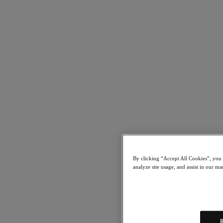
Nutanix Certified Expert (NCX) Directory
By clicking “Accept All Cookies”, you a
analyze site usage, and assist in our ma
R