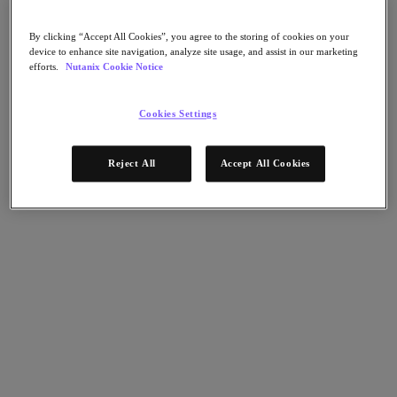
Nutanix Unified Storage
Files Storage
By clicking “Accept All Cookies”, you agree to the storing of cookies on your
Objects Storage
device to enhance site navigation, analyze site usage, and assist in our marketing
Volumes Block Storage
efforts.
Nutanix Cookie Notice
Nutanix Data Lens
デプロイメント支援
Cookies Settings
Nutanix Move
ハードウェアプラットフォーム
Reject All
Accept All Cookies
ソフトウェアオプション
Community Edition
Sizer 構成シミュレータ
X-Ray によるパフォーマンスと信頼性の検
証
LCM フルスタックのアップデートマネージ
ャー
Insights サポートの自動化
アナリストレポート
ガートナー 2025年「分散ハイブリッド・インフラスト
ラクチャ（DHI）部門のマジック・クアドラント」の