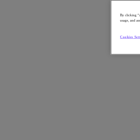
By clicking “
usage, and ass
Go to Section
Cookies Set
Nutanix について
エージェンティック AI
製品
製品
Nutanix Cloud Platform
Nutanix Central
Nutanix Central
Prism
Nutanix Cloud Infrastructure
Nutanix Cloud Infrastructure
AOS Storage
AHV Virtualization