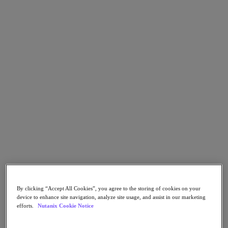
Nutanix Disaster Recovery
Nutanix Flow
Nutanix Cloud Clusters (NC2)
Nutanix Government Cloud Clusters (GC2)
NCI with External Storage
Nutanix Database Service
Nutanix Database Service
さらに詳しく
Nutanix Enterprise AI
Nutanix Kubernetes® Platform
Nutanix Kubernetes® Platform
Nutanix Data Services for Kubernetes
Cloud Native AOS
Multicloud Kubernetes
Nutanix Cloud Manager
Nutanix Cloud Manager
Intelligent Operations
By clicking “Accept All Cookies”, you agree to the storing of cookies on your
Self-Service
device to enhance site navigation, analyze site usage, and assist in our marketing
Cost Governance
efforts.
Nutanix Cookie Notice
Security Central
Nutanix Unified Storage