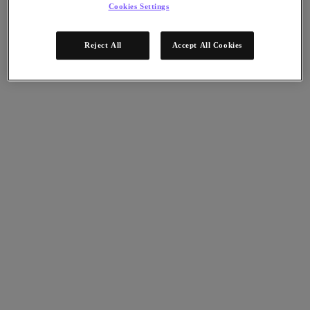
Cookies Settings
Nutanix Unified Storage
Files Storage
Objects Storage
Reject All
Accept All Cookies
Volumes Block Storage
Nutanix Data Lens
デプロイメント支援
Nutanix Move
ハードウェアプラットフォーム
ソフトウェアオプション
Community Edition
Sizer 構成シミュレータ
X-Ray によるパフォーマンスと信頼性の検
証
LCM フルスタックのアップデートマネージ
ャー
Insights サポートの自動化
アナリストレポート
ガートナー 2025年「分散ハイブリッド・インフラスト
ラクチャ（DHI）部門のマジック・クアドラント」の