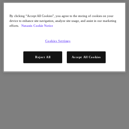
Nutanix Unified Storage
Files Storage
Objects Storage
By clicking “Accept All Cookies”, you agree to the storing of cookies on your
Volumes Block Storage
device to enhance site navigation, analyze site usage, and assist in our marketing
Nutanix Data Lens
efforts.
Nutanix Cookie Notice
デプロイメント支援
Cookies Settings
Nutanix Move
ハードウェアプラットフォーム
ソフトウェアオプション
Reject All
Accept All Cookies
Community Edition
Sizer 構成シミュレータ
X-Ray によるパフォーマンスと信頼性の検
証
LCM フルスタックのアップデートマネージ
ャー
Insights サポートの自動化
アナリストレポート
ガートナー 2025年「分散ハイブリッド・インフラスト
ラクチャ（DHI）部門のマジック・クアドラント」の