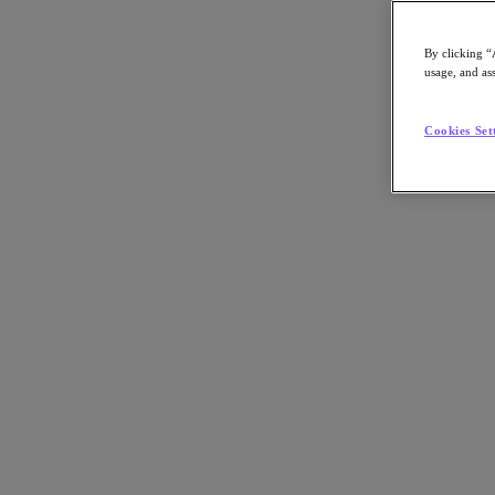
By clicking “
usage, and ass
Go to Section
Cookies Set
Nutanix について
エージェンティック AI
製品
製品
Nutanix Cloud Platform
Nutanix Central
Nutanix Central
Prism
Nutanix Cloud Infrastructure
Nutanix Cloud Infrastructure
AOS Storage
AHV Virtualization