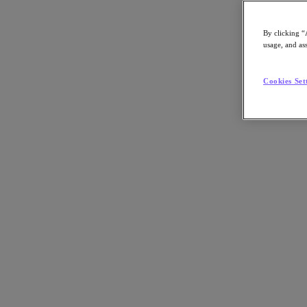
By clicking “
usage, and ass
Go to Section
Cookies Set
Nutanix について
エージェンティック AI
製品
製品
Nutanix Cloud Platform
Nutanix Central
Nutanix Central
Prism
Nutanix Cloud Infrastructure
Nutanix Cloud Infrastructure
AOS Storage
AHV Virtualization