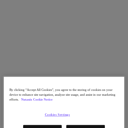
Nutanix Disaster Recovery
Nutanix Flow
Nutanix Cloud Clusters (NC2)
Nutanix Government Cloud Clusters (GC2)
NCI with External Storage
Nutanix Database Service
Nutanix Database Service
さらに詳しく
Nutanix Enterprise AI
Nutanix Kubernetes® Platform
Nutanix Kubernetes® Platform
Nutanix Data Services for Kubernetes
Cloud Native AOS
Multicloud Kubernetes
Nutanix Cloud Manager
By clicking “Accept All Cookies”, you agree to the storing of cookies on your
device to enhance site navigation, analyze site usage, and assist in our marketing
Nutanix Cloud Manager
efforts.
Nutanix Cookie Notice
Intelligent Operations
Self-Service
Cost Governance
Cookies Settings
Security Central
Nutanix Unified Storage