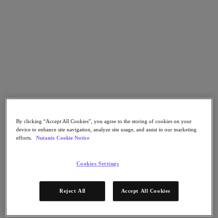
Nutanix Unified Storage
Files Storage
Objects Storage
Volumes Block Storage
Nutanix Data Lens
デプロイメント支援
Nutanix Move
ハードウェアプラットフォーム
ソフトウェアオプション
Community Edition
Sizer 構成シミュレータ
X-Ray によるパフォーマンスと信頼性の検
By clicking “Accept All Cookies”, you agree to the storing of cookies on your
device to enhance site navigation, analyze site usage, and assist in our marketing
証
efforts.
Nutanix Cookie Notice
LCM フルスタックのアップデートマネージ
ャー
Insights サポートの自動化
Cookies Settings
アナリストレポート
Reject All
Accept All Cookies
ガートナー 2025年「分散ハイブリッド・インフラスト
ラクチャ（DHI）部門のマジック・クアドラント」の