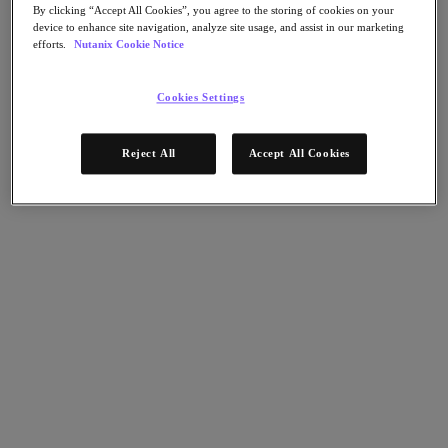
By clicking “Accept All Cookies”, you agree to the storing of cookies on your
Nutanix Unified Storage
device to enhance site navigation, analyze site usage, and assist in our marketing
Files Storage
efforts.
Nutanix Cookie Notice
Objects Storage
Volumes Block Storage
Nutanix Data Lens
Cookies Settings
デプロイメント支援
Nutanix Move
Reject All
Accept All Cookies
ハードウェアプラットフォーム
ソフトウェアオプション
Community Edition
Sizer 構成シミュレータ
X-Ray によるパフォーマンスと信頼性の検
証
LCM フルスタックのアップデートマネージ
ャー
Insights サポートの自動化
アナリストレポート
ガートナー 2025年「分散ハイブリッド・インフラスト
ラクチャ（DHI）部門のマジック・クアドラント」の