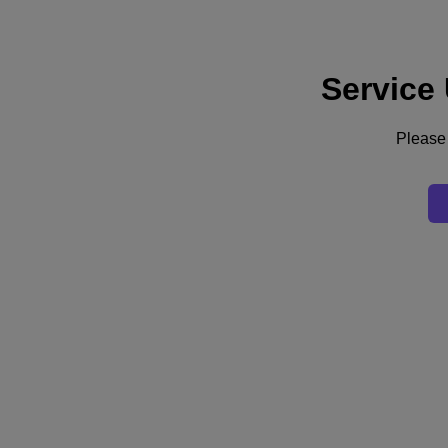
Service
Supporto
Servizi
Contattaci
Please 
Italia (Italiano)
Deutschland (Deutsch)
España (Español)
France (Français)
Italia (Italiano)
English
日本 (日本語)
대한민국(KR)
Latinoamérica (Español)
Brasil (Português)
台灣 (繁體中文)
United Kingdom (English)
Australia (English)
Asia Pacific (English)