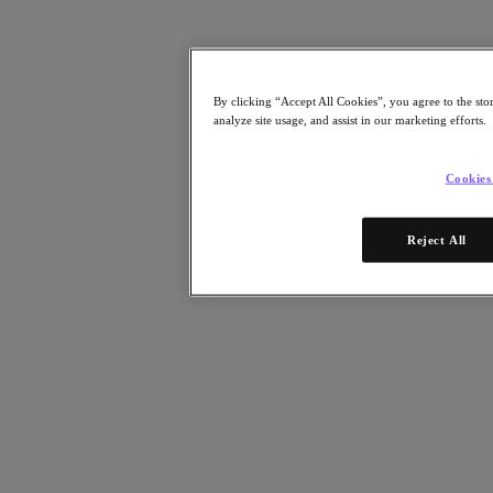
Risorse
Leggi
Whitepaper
By clicking “Accept All Cookies”, you agree to the sto
eBooks
analyze site usage, and assist in our marketing efforts.
Report degli analisti
Testimonianze dei clienti
Glossario
Cookies
Informative sulle soluzioni
Note tecniche
.NEXT Community – Blog
Reject All
Blog
Comunicati stampa
Guarda
Webinar on‑demand
Videos
Partecipa
Eventi e webinar
Formazione
Certificazioni
Collegati