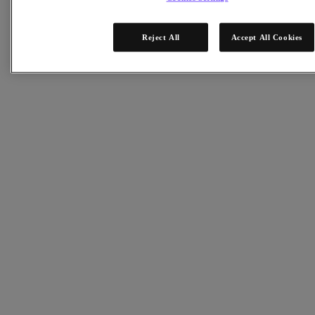
Risorse
Leggi
Reject All
Accept All Cookies
Whitepaper
eBooks
Report degli analisti
Testimonianze dei clienti
Glossario
Informative sulle soluzioni
Note tecniche
.NEXT Community – Blog
Blog
Comunicati stampa
Guarda
Webinar on‑demand
Videos
Partecipa
Eventi e webinar
Formazione
Certificazioni
Collegati