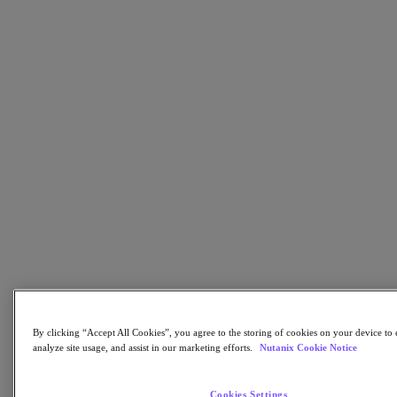
Partner
Partner
Partner Network
Trova un partner
Alleanze tecnologiche
System integrators
Partnership OEM
Consulting partners
Centri di formazione
Partner Rivenditori
Provider di servizi
Non sei ancora un partner?
Diventa Partner
Sei già Partner?
Accedi
By clicking “Accept All Cookies”, you agree to the storing of cookies on your device to 
Richiedi l'accesso al Portale
analyze site usage, and assist in our marketing efforts.
Nutanix Cookie Notice
XPAND Demand Center
Risorse
Cookies Settings