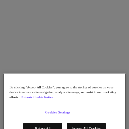
Nutanix Cloud Clusters (NC2)
Nutanix Government Cloud Clusters (GC2)
NCI with External Storage
Nutanix Database Service
Nutanix Kubernetes® Platform
Nutanix Kubernetes® Platform
Nutanix Data Services for Kubernetes
AOS cloud‑nativo
Multicloud Kubernetes
Nutanix Cloud Manager
Nutanix Cloud Manager
Intelligent Operations
Self-Service
Cost Governance
Security Central
By clicking “Accept All Cookies”, you agree to the storing of cookies on your
Nutanix Unified Storage
device to enhance site navigation, analyze site usage, and assist in our marketing
efforts.
Nutanix Cookie Notice
Nutanix Unified Storage
Files Storage
Objects Storage
Cookies Settings
Volumes Block Storage
Nutanix Data Lens
Nutanix Enterprise AI
Reject All
Accept All Cookies