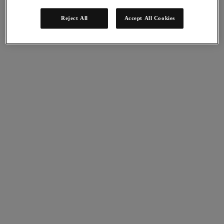
リーダーの 1 社に
Use Cases:
Hybrid Multicloud
Reject All
Accept All Cookies
リソース​:
アナリストレポート
製品:
Nutanix Cloud Platform（NCP）
2026年3月12日
レポートはこちら
ソリューション
ソリューション
注目のソリューション
エージェンティック AI
統合プラットフォーム
VMware からの移行
Kubernetes プラットフォーム
レジリエントなサプライチェーン
クラウド
事業継続性とディザスタリカバリ