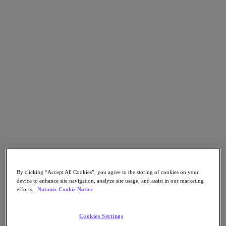
Nutanix Unified Storage
Files Storage
Objects Storage
Volumes Block Storage
Nutanix Data Lens
デプロイメント支援
Nutanix Move
ハードウェアプラットフォーム
ソフトウェアオプション
Community Edition
Sizer 構成シミュレータ
X-Ray によるパフォーマンスと信頼性の検
証
LCM フルスタックのアップデートマネージ
ャー
Insights サポートの自動化
By clicking “Accept All Cookies”, you agree to the storing of cookies on your
device to enhance site navigation, analyze site usage, and assist in our marketing
アナリストレポート
efforts.
Nutanix Cookie Notice
ガートナー 2025年「分散ハイブリッド・インフラスト
ラクチャ（DHI）部門のマジック・クアドラント」の
Cookies Settings