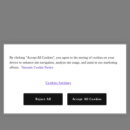
リーダーの 1 社に
Use Cases:
Hybrid Multicloud
リソース​:
アナリストレポート
製品:
Nutanix Cloud Platform（NCP）
2026年3月12日
レポートはこちら
ソリューション
By clicking “Accept All Cookies”, you agree to the storing of cookies on your
device to enhance site navigation, analyze site usage, and assist in our marketing
efforts.
Nutanix Cookie Notice
ソリューション
注目のソリューション
Cookies Settings
エージェンティック AI
統合プラットフォーム
VMware からの移行
Reject All
Accept All Cookies
Kubernetes プラットフォーム
レジリエントなサプライチェーン
クラウド
事業継続性とディザスタリカバリ