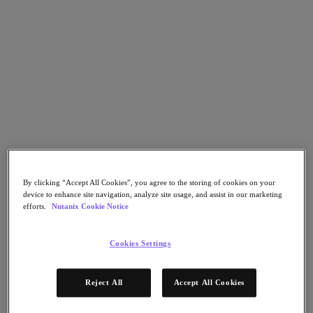
Nutanix Cloud Clusters (NC2)
Nutanix Government Cloud Clusters (GC2)
NCI with External Storage
Nutanix Database Service
Nutanix Kubernetes® Platform
Nutanix Kubernetes® Platform
Nutanix Data Services for Kubernetes
AOS cloud‑nativo
Multicloud Kubernetes
Nutanix Cloud Manager
Nutanix Cloud Manager
Intelligent Operations
Self-Service
By clicking “Accept All Cookies”, you agree to the storing of cookies on your
Cost Governance
device to enhance site navigation, analyze site usage, and assist in our marketing
Security Central
efforts.
Nutanix Cookie Notice
Nutanix Unified Storage
Nutanix Unified Storage
Cookies Settings
Files Storage
Objects Storage
Volumes Block Storage
Reject All
Accept All Cookies
Nutanix Data Lens
Nutanix Enterprise AI