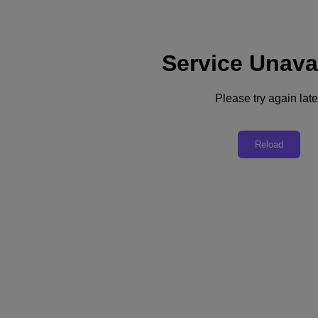
Service Unava
Assistance
Services
Contactez-nous
Please try again late
France (Français)
Deutschland (Deutsch)
Reload
España (Español)
France (Français)
Italia (Italiano)
English
日本 (日本語)
대한민국(KR)
Latinoamérica (Español)
Brasil (Português)
台灣 (繁體中文)
United Kingdom (English)
Australia (English)
Asia Pacific (English)