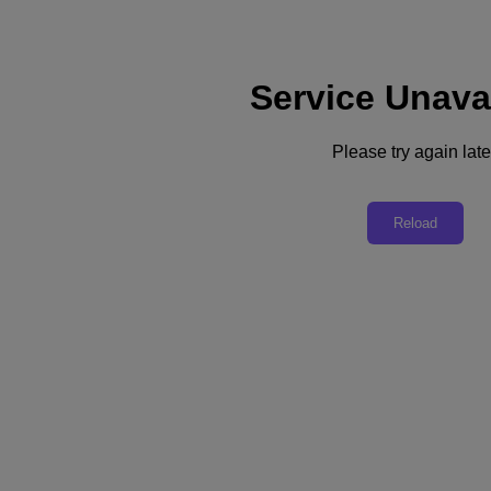
Service Unava
Assistance
Services
Contactez-nous
Please try again late
France (Français)
Deutschland (Deutsch)
Reload
España (Español)
France (Français)
Italia (Italiano)
English
日本 (日本語)
대한민국(KR)
Latinoamérica (Español)
Brasil (Português)
台灣 (繁體中文)
United Kingdom (English)
Australia (English)
Asia Pacific (English)