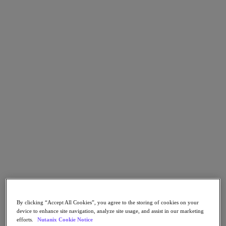
Go to Section
Qué hacemos
Agentic AI
Soluciones
Soluciones
Casos de uso clave
Aplicaciones críticas para la empresa
Multicloud híbrida
Nube privada
Cloud Native
Soberanía digital
Desarrollo/ Pruebas
End-User Computing
By clicking “Accept All Cookies”, you agree to the storing of cookies on your
IA/​aprendizaje automático
device to enhance site navigation, analyze site usage, and assist in our marketing
Oficinas remotas y sucursales
efforts.
Nutanix Cookie Notice