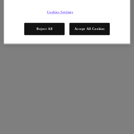
Continuidad del negocio y recuperación ante
fallos
Cookies Settings
Seguridad
DevOps y operaciones de TI
Sostenibilidad & TI
Reject All
Accept All Cookies
Aplicaciónes
Citrix Virtual Apps & Desktops
Microsoft SQL Server
Oracle
Sectores
Automoción
Educación
Gobierno federal
Servicios financieros
Atención sanitaria
Legal
Fabricación
Medios y entretenimiento
Retail
Proveedor de servicios
Gobierno estatal y local
Partners