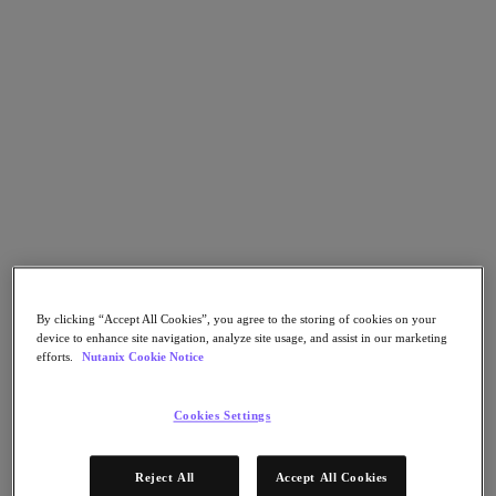
Continuidad del negocio y recuperación ante
fallos
Seguridad
DevOps y operaciones de TI
Sostenibilidad & TI
Aplicaciónes
Citrix Virtual Apps & Desktops
Microsoft SQL Server
Oracle
Sectores
Automoción
Educación
Gobierno federal
Servicios financieros
By clicking “Accept All Cookies”, you agree to the storing of cookies on your
Atención sanitaria
device to enhance site navigation, analyze site usage, and assist in our marketing
Legal
efforts.
Nutanix Cookie Notice
Fabricación
Medios y entretenimiento
Retail
Cookies Settings
Proveedor de servicios
Gobierno estatal y local
Partners
Reject All
Accept All Cookies