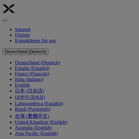
Support
Dienste
Kontaktieren Sie uns
Deutschland (Deutsch)
Deutschland (Deutsch)
España (Español)
France (Français)
Italia (Italiano)
English
日本 (日本語)
대한민국(KR)
Latinoamérica (Español)
Brasil (Português)
台灣 (繁體中文)
United Kingdom (English)
Australia (English)
Asia Pacific (English)