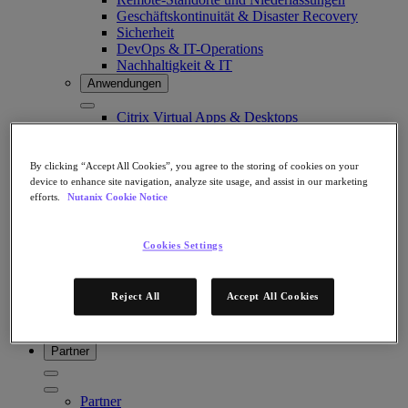
Geschäftskontinuität & Disaster Recovery
Sicherheit
DevOps & IT-Operations
Nachhaltigkeit & IT
Anwendungen
Citrix Virtual Apps & Desktops
Microsoft SQL Server
Oracle
By clicking “Accept All Cookies”, you agree to the storing of cookies on your
Branchen
device to enhance site navigation, analyze site usage, and assist in our marketing
efforts.
Nutanix Cookie Notice
Automotive
Öffentliche Verwaltung und Bildungswesen
Finanzdienstleistungen
Cookies Settings
Gesundheitswesen
Rechtliches
Fertigung
Reject All
Accept All Cookies
Medien & Unterhaltung
Einzelhandel
Dienstleister
Partner
Partner