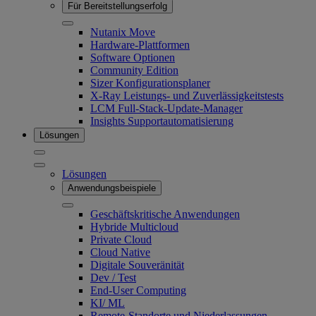
Für Bereitstellungserfolg
Nutanix Move
Hardware-Plattformen
Software Optionen
Community Edition
Sizer Konfigurationsplaner
X-Ray Leistungs- und Zuverlässigkeitstests
LCM Full-Stack-Update-Manager
Insights Supportautomatisierung
Lösungen
Lösungen
Anwendungsbeispiele
Geschäftskritische Anwendungen
Hybride Multicloud
Private Cloud
Cloud Native
Digitale Souveränität
Dev / Test
End-User Computing
KI/​ ML
Remote-Standorte und Niederlassungen