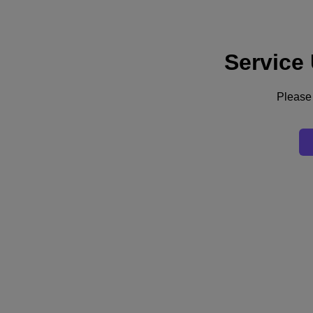
Service
Assistance
Services
Contactez-nous
Please 
France (Français)
Deutschland (Deutsch)
España (Español)
France (Français)
Italia (Italiano)
English
日本 (日本語)
대한민국(KR)
Latinoamérica (Español)
Brasil (Português)
台灣 (繁體中文)
United Kingdom (English)
Australia (English)
Asia Pacific (English)