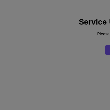
Service
Assistance
Services
Contactez-nous
Please 
France (Français)
Deutschland (Deutsch)
España (Español)
France (Français)
Italia (Italiano)
English
日本 (日本語)
대한민국(KR)
Latinoamérica (Español)
Brasil (Português)
台灣 (繁體中文)
United Kingdom (English)
Australia (English)
Asia Pacific (English)