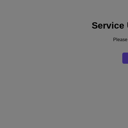
Service
Assistance
Services
Contactez-nous
Please 
France (Français)
Deutschland (Deutsch)
España (Español)
France (Français)
Italia (Italiano)
English
日本 (日本語)
대한민국(KR)
Latinoamérica (Español)
Brasil (Português)
台灣 (繁體中文)
United Kingdom (English)
Australia (English)
Asia Pacific (English)