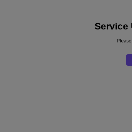
Service
Assistance
Services
Contactez-nous
Please 
France (Français)
Deutschland (Deutsch)
España (Español)
France (Français)
Italia (Italiano)
English
日本 (日本語)
대한민국(KR)
Latinoamérica (Español)
Brasil (Português)
台灣 (繁體中文)
United Kingdom (English)
Australia (English)
Asia Pacific (English)