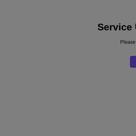
Service
Assistance
Services
Contactez-nous
Please 
France (Français)
Deutschland (Deutsch)
España (Español)
France (Français)
Italia (Italiano)
English
日本 (日本語)
대한민국(KR)
Latinoamérica (Español)
Brasil (Português)
台灣 (繁體中文)
United Kingdom (English)
Australia (English)
Asia Pacific (English)