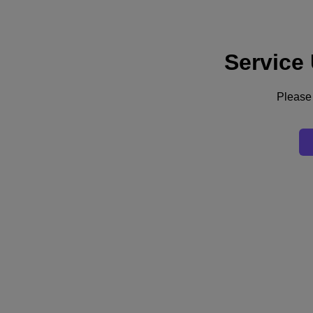
Service
Assistance
Services
Contactez-nous
Please 
France (Français)
Deutschland (Deutsch)
España (Español)
France (Français)
Italia (Italiano)
English
日本 (日本語)
대한민국(KR)
Latinoamérica (Español)
Brasil (Português)
台灣 (繁體中文)
United Kingdom (English)
Australia (English)
Asia Pacific (English)