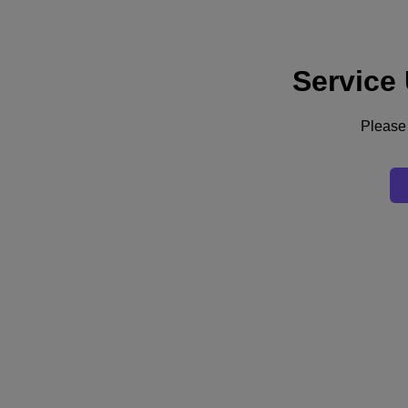
Service
Assistance
Services
Contactez-nous
Please 
France (Français)
Deutschland (Deutsch)
España (Español)
France (Français)
Italia (Italiano)
English
日本 (日本語)
대한민국(KR)
Latinoamérica (Español)
Brasil (Português)
台灣 (繁體中文)
United Kingdom (English)
Australia (English)
Asia Pacific (English)