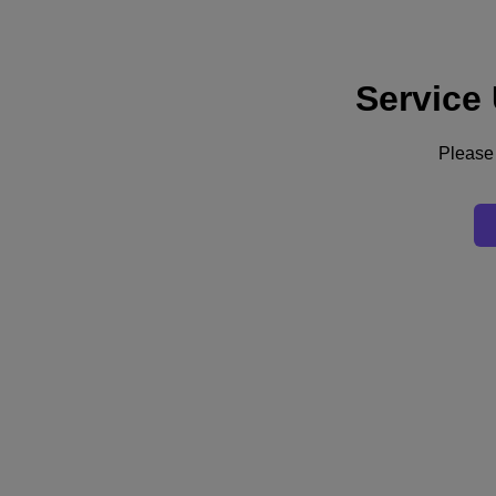
Service
Assistance
Services
Contactez-nous
Please 
France (Français)
Deutschland (Deutsch)
España (Español)
France (Français)
Italia (Italiano)
English
日本 (日本語)
대한민국(KR)
Latinoamérica (Español)
Brasil (Português)
台灣 (繁體中文)
United Kingdom (English)
Australia (English)
Asia Pacific (English)