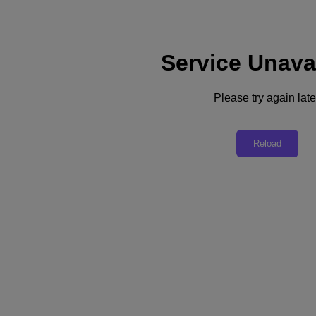
Service Unava
Assistance
Services
Contactez-nous
Please try again late
France (Français)
Deutschland (Deutsch)
Reload
España (Español)
France (Français)
Italia (Italiano)
English
日本 (日本語)
대한민국(KR)
Latinoamérica (Español)
Brasil (Português)
台灣 (繁體中文)
United Kingdom (English)
Australia (English)
Asia Pacific (English)