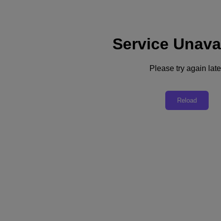
Service Unava
Soporte
Servicios
Contacte con nosotros
Please try again late
España (Español)
Deutschland (Deutsch)
Reload
España (Español)
France (Français)
Italia (Italiano)
English
日本 (日本語)
대한민국(KR)
Latinoamérica (Español)
Brasil (Português)
台灣 (繁體中文)
United Kingdom (English)
Australia (English)
Asia Pacific (English)