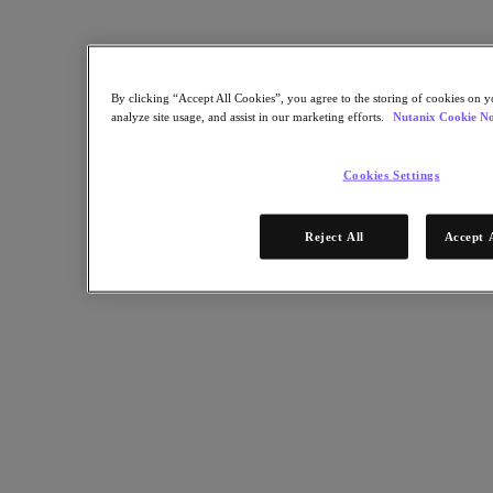
Partners
Red de partners
By clicking “Accept All Cookies”, you agree to the storing of cookies on y
Encuentre un partner
analyze site usage, and assist in our marketing efforts.
Nutanix Cookie No
Alianza Tecnológica
Integradores de sistemas
Alianzas OEM
Cookies Settings
Partners de consultoría
Proveedor de formación
Partners distribuidores
Reject All
Accept 
Proveedores de servicios
¿Todavía no es partner?
Conviértase en partner
¿Ya es partner?
Inicio de sesión
Solicite acceso al portal
XPAND Demand Center
Recursos
Recursos