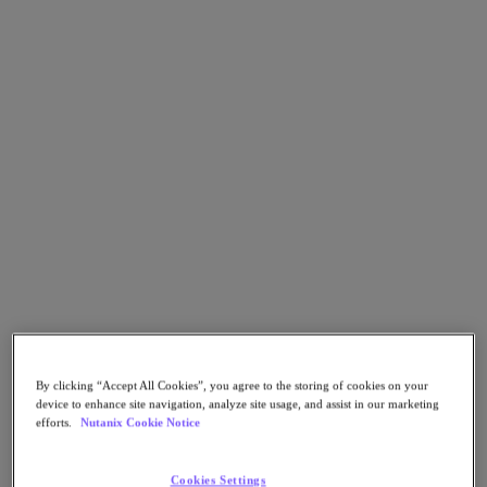
Go to Section
Qué hacemos
Agentic AI
Soluciones
Soluciones
Casos de uso clave
Aplicaciones críticas para la empresa
Multicloud híbrida
Nube privada
Cloud Native
By clicking “Accept All Cookies”, you agree to the storing of cookies on your
Soberanía digital
device to enhance site navigation, analyze site usage, and assist in our marketing
Desarrollo/ Pruebas
efforts.
Nutanix Cookie Notice
End-User Computing
IA/​aprendizaje automático
Oficinas remotas y sucursales
Cookies Settings