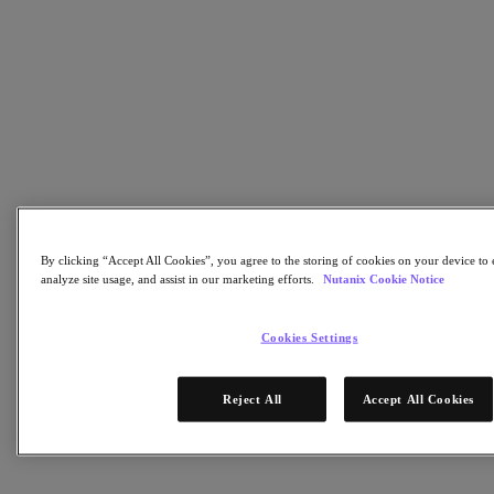
Continuidad del negocio y recuperación ante
fallos
Seguridad
DevOps y operaciones de TI
Sostenibilidad & TI
Aplicaciónes
Citrix Virtual Apps & Desktops
Microsoft SQL Server
Oracle
Sectores
Automoción
By clicking “Accept All Cookies”, you agree to the storing of cookies on your device to 
Educación
analyze site usage, and assist in our marketing efforts.
Nutanix Cookie Notice
Gobierno federal
Servicios financieros
Atención sanitaria
Cookies Settings
Legal
Fabricación
Medios y entretenimiento
Reject All
Accept All Cookies
Retail
Proveedor de servicios
Gobierno estatal y local
Partners