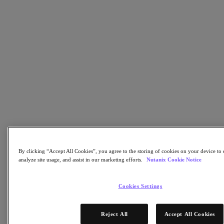
Nutanix Disaster Recovery
Nutanix Flow
Nutanix Cloud Clusters (NC2)
Nutanix Government Cloud Clusters (GC2)
NCI with External Storage
Nutanix Database Service
Nutanix Kubernetes® Platform
Nutanix Kubernetes® Platform
Nutanix Data Services for Kubernetes
클라우드 네이티브 AOS
Multicloud Kubernetes
Nutanix Cloud Manager
Nutanix Cloud Manager
Intelligent Operations
Self-Service
By clicking “Accept All Cookies”, you agree to the storing of cookies on your device to 
Cost Governance
analyze site usage, and assist in our marketing efforts.
Nutanix Cookie Notice
Security Central
Nutanix Unified Storage
Cookies Settings
Nutanix Unified Storage
Files Storage
Objects Storage
Reject All
Accept All Cookies
Volumes Block Storage