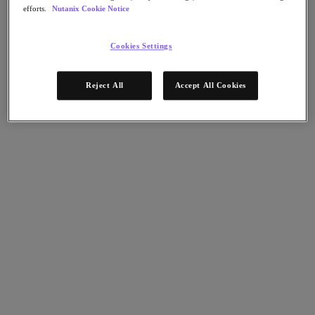
efforts.
Nutanix Cookie Notice
Nutanix Data Lens
Nutanix Enterprise AI
성공적 배포를 위한 요소
Cookies Settings
Nutanix Move
하드웨어 플랫폼
Reject All
Accept All Cookies
소프트웨어 옵션
Community Edition
Sizer 구성 추정기
X-Ray 성능 및 신뢰성 테스트
LCM 전체 스택 업데이트 매니저
Insights 지원 자동화
솔루션
솔루션
주요 솔루션
에이전틱 AI
통합 플랫폼 관리
VMware 대체 방안
쿠버네티스 플랫폼