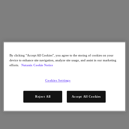
Go to Section
Qué hacemos
Agentic AI
Soluciones
By clicking “Accept All Cookies”, you agree to the storing of cookies on your
device to enhance site navigation, analyze site usage, and assist in our marketing
efforts.
Nutanix Cookie Notice
Soluciones
Casos de uso clave
Cookies Settings
Aplicaciones críticas para la empresa
Multicloud híbrida
Nube privada
Reject All
Accept All Cookies
Cloud Native
Soberanía digital
Desarrollo/ Pruebas
End-User Computing
IA/​aprendizaje automático
Oficinas remotas y sucursales