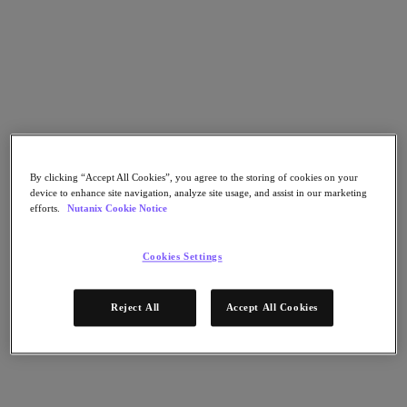
Continuidad del negocio y recuperación ante
fallos
Seguridad
DevOps y operaciones de TI
Sostenibilidad & TI
Aplicaciónes
Citrix Virtual Apps & Desktops
Microsoft SQL Server
Oracle
Sectores
By clicking “Accept All Cookies”, you agree to the storing of cookies on your
device to enhance site navigation, analyze site usage, and assist in our marketing
Automoción
efforts.
Nutanix Cookie Notice
Educación
Gobierno federal
Servicios financieros
Cookies Settings
Atención sanitaria
Legal
Fabricación
Reject All
Accept All Cookies
Medios y entretenimiento
Retail
Proveedor de servicios
Gobierno estatal y local
Partners