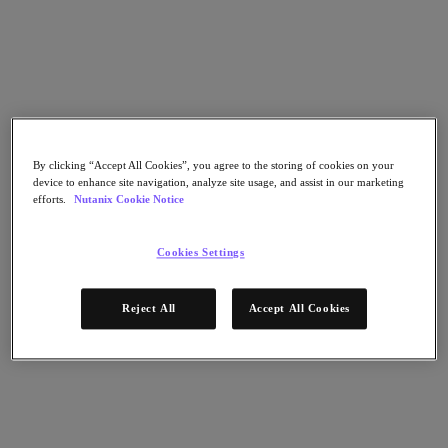
Continuidad del negocio y recuperación ante
fallos
Seguridad
DevOps y operaciones de TI
Sostenibilidad & TI
Aplicaciónes
Citrix Virtual Apps & Desktops
Microsoft SQL Server
By clicking “Accept All Cookies”, you agree to the storing of cookies on your
Oracle
device to enhance site navigation, analyze site usage, and assist in our marketing
Sectores
efforts.
Nutanix Cookie Notice
Automoción
Educación
Cookies Settings
Gobierno federal
Servicios financieros
Atención sanitaria
Reject All
Accept All Cookies
Legal
Fabricación
Medios y entretenimiento
Retail
Proveedor de servicios
Gobierno estatal y local
Partners