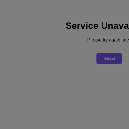
Service Unava
Supporto
Servizi
Contattaci
Please try again late
Italia (Italiano)
Deutschland (Deutsch)
Reload
España (Español)
France (Français)
Italia (Italiano)
English
日本 (日本語)
대한민국(KR)
Latinoamérica (Español)
Brasil (Português)
台灣 (繁體中文)
United Kingdom (English)
Australia (English)
Asia Pacific (English)