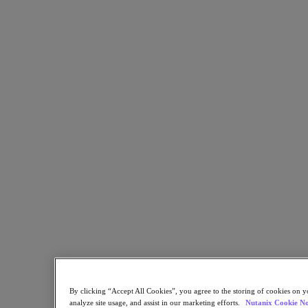
Nutanix Cloud Clusters (NC2)
Nutanix Government Cloud Clusters (GC2)
NCI with External Storage
Nutanix Database Service
Nutanix Kubernetes® Platform
Nutanix Kubernetes® Platform
Nutanix Data Services for Kubernetes
AOS cloud-natif
Multicloud Kubernetes
Nutanix Cloud Manager
Nutanix Cloud Manager
Des opérations intelligentes
Libre-service
Gouvernance des coûts
Nutanix Security Central
Stockage unifié Nutanix
Stockage unifié Nutanix
Stockage de fichiers
Stockage objet
Stockage en blocs avec Volumes
Nutanix Data Lens
By clicking “Accept All Cookies”, you agree to the storing of cookies on y
Nutanix Enterprise AI
analyze site usage, and assist in our marketing efforts.
Nutanix Cookie No