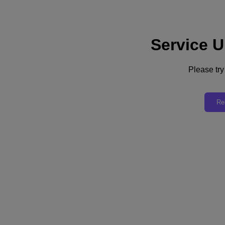
Service U
Assistance
Services
Contactez-nous
Please try 
France (Français)
Deutschland (Deutsch)
Re
España (Español)
France (Français)
Italia (Italiano)
English
日本 (日本語)
대한민국(KR)
Latinoamérica (Español)
Brasil (Português)
台灣 (繁體中文)
United Kingdom (English)
Australia (English)
Asia Pacific (English)