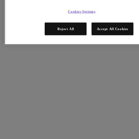
Continuité des opérations et reprise après sinistre
Sécurité
Cookies Settings
DevOps et opérations IT
Développement durable et informatique
Applications
Reject All
Accept All Cookies
Citrix Virtual Apps & Desktops
Microsoft SQL Server
Oracle
Secteurs
Automobile
Enseignement
Administration publique
Services financiers
Santé
Juridique
Manufacturière
Médias et divertissement
Retail
Fournisseurs de services
Administrations publiques
Partenaires