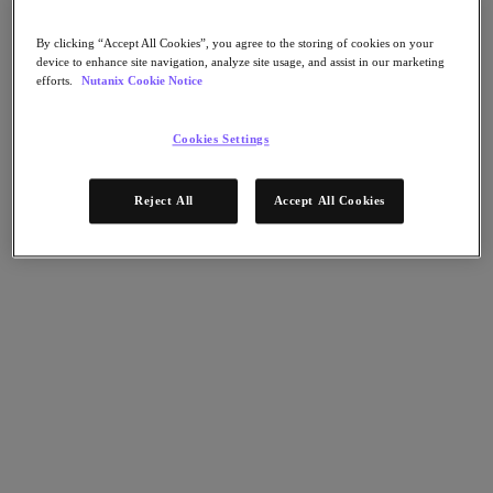
Continuidad del negocio y recuperación ante
fallos
By clicking “Accept All Cookies”, you agree to the storing of cookies on your
Seguridad
device to enhance site navigation, analyze site usage, and assist in our marketing
DevOps y operaciones de TI
efforts.
Nutanix Cookie Notice
Sostenibilidad & TI
Aplicaciónes
Cookies Settings
Citrix Virtual Apps & Desktops
Microsoft SQL Server
Oracle
Reject All
Accept All Cookies
Sectores
Automoción
Educación
Gobierno federal
Servicios financieros
Atención sanitaria
Legal
Fabricación
Medios y entretenimiento
Retail
Proveedor de servicios
Gobierno estatal y local
Partners